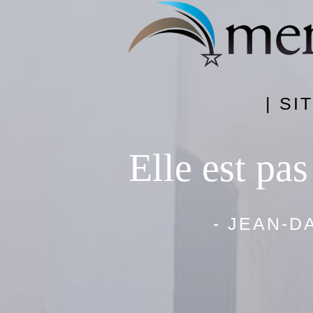
| SI
Elle est pas
- JEAN-D